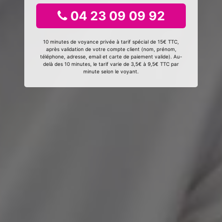
04 23 09 09 92
10 minutes de voyance privée à tarif spécial de 15€ TTC,
après validation de votre compte client (nom, prénom,
téléphone, adresse, email et carte de paiement valide). Au-
delà des 10 minutes, le tarif varie de 3,5€ à 9,5€ TTC par
minute selon le voyant.