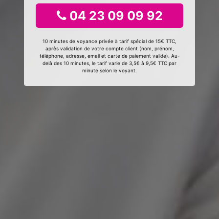
04 23 09 09 92
10 minutes de voyance privée à tarif spécial de 15€ TTC,
après validation de votre compte client (nom, prénom,
téléphone, adresse, email et carte de paiement valide). Au-
delà des 10 minutes, le tarif varie de 3,5€ à 9,5€ TTC par
minute selon le voyant.