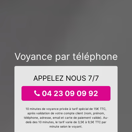
Voyance par téléphone
APPELEZ NOUS 7/7
04 23 09 09 92
10 minutes de voyance privée à tarif spécial de 15€ TTC,
après validation de votre compte client (nom, prénom,
téléphone, adresse, email et carte de paiement valide). Au-
delà des 10 minutes, le tarif varie de 3,5€ à 9,5€ TTC par
minute selon le voyant.