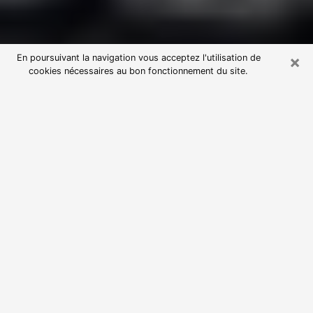
×
En poursuivant la navigation vous acceptez l'utilisation de
cookies nécessaires au bon fonctionnement du site.
Consultation avec une voyante
astrologue à Saint-Avold (57500)
Par l’entremise de la voyance, vous pouvez de nos
jours découvrir les faits marquants de votre passé qui
vous étaient dissimulés. Loin d’être restrictive, elle
vous permet également de sonder les évènements
actuels et futurs de votre existence. Cet avantage
qu’elle procure fait qu’un nombre en perpétuelle
croissance de personne se tourne vers cette pratique.
Toutefois, à l’instar de tous les domaines florissants,
dénicher la voyante idéale devient du fait de la
prolifération des voyantes véreuses un sacré casse-
tête. Les arts divinatoires n’étant pas à la portée de