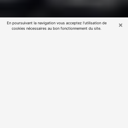
×
En poursuivant la navigation vous acceptez l'utilisation de
cookies nécessaires au bon fonctionnement du site.
Consultation avec une voyante
astrologue à Decize (58300)
Par l’entremise de la voyance, vous pouvez de nos
jours découvrir les faits marquants de votre passé qui
vous étaient dissimulés. Loin d’être restrictive, elle
vous permet également de sonder les évènements
actuels et futurs de votre existence. Cet avantage
qu’elle procure fait qu’un nombre en perpétuelle
croissance de personne se tourne vers cette pratique.
Toutefois, à l’instar de tous les domaines florissants,
dénicher la voyante idéale devient du fait de la
prolifération des voyantes véreuses un sacré casse-
tête. Les arts divinatoires n’étant pas à la portée de