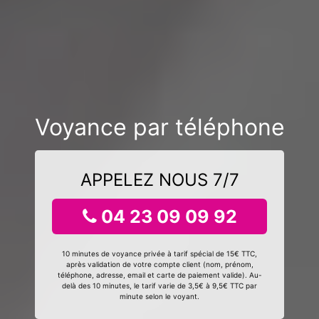
Voyance par téléphone
APPELEZ NOUS 7/7
04 23 09 09 92
10 minutes de voyance privée à tarif spécial de 15€ TTC,
après validation de votre compte client (nom, prénom,
téléphone, adresse, email et carte de paiement valide). Au-
delà des 10 minutes, le tarif varie de 3,5€ à 9,5€ TTC par
minute selon le voyant.