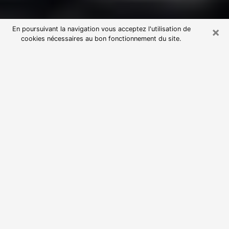
×
En poursuivant la navigation vous acceptez l'utilisation de
cookies nécessaires au bon fonctionnement du site.
Consultation avec une voyante
astrologue à Bailleul (59270)
Par l’entremise de la voyance, vous pouvez de nos
jours découvrir les faits marquants de votre passé qui
vous étaient dissimulés. Loin d’être restrictive, elle
vous permet également de sonder les évènements
actuels et futurs de votre existence. Cet avantage
qu’elle procure fait qu’un nombre en perpétuelle
croissance de personne se tourne vers cette pratique.
Toutefois, à l’instar de tous les domaines florissants,
dénicher la voyante idéale devient du fait de la
prolifération des voyantes véreuses un sacré casse-
tête. Les arts divinatoires n’étant pas à la portée de
tous, il serait bien avisé de se tourner vers une