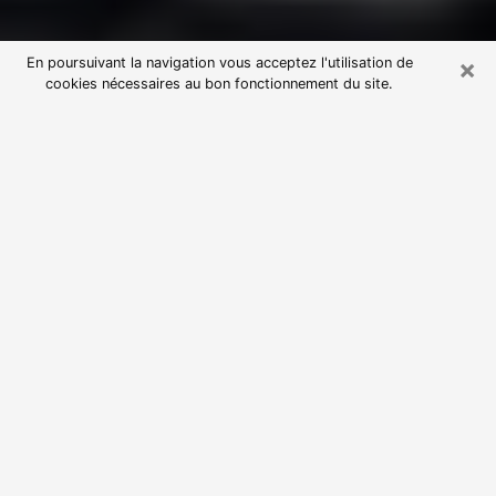
×
En poursuivant la navigation vous acceptez l'utilisation de
cookies nécessaires au bon fonctionnement du site.
Consultation avec une voyante
astrologue à Roubaix (59100)
Par l’entremise de la voyance, vous pouvez de nos
jours découvrir les faits marquants de votre passé qui
vous étaient dissimulés. Loin d’être restrictive, elle
vous permet également de sonder les évènements
actuels et futurs de votre existence. Cet avantage
qu’elle procure fait qu’un nombre en perpétuelle
croissance de personne se tourne vers cette pratique.
Toutefois, à l’instar de tous les domaines florissants,
dénicher la voyante idéale devient du fait de la
prolifération des voyantes véreuses un sacré casse-
tête. Les arts divinatoires n’étant pas à la portée de
tous, il serait bien avisé de se tourner vers une