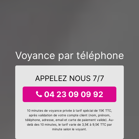
Voyance par téléphone
APPELEZ NOUS 7/7
04 23 09 09 92
10 minutes de voyance privée à tarif spécial de 15€ TTC,
après validation de votre compte client (nom, prénom,
téléphone, adresse, email et carte de paiement valide). Au-
delà des 10 minutes, le tarif varie de 3,5€ à 9,5€ TTC par
minute selon le voyant.