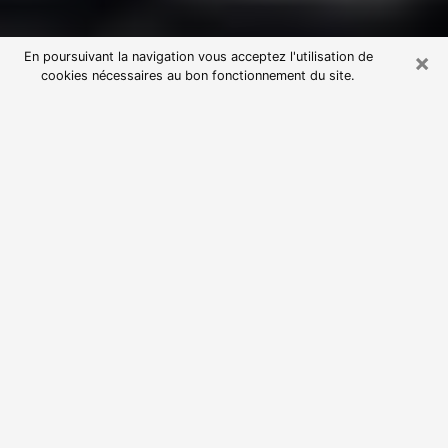
×
En poursuivant la navigation vous acceptez l'utilisation de
cookies nécessaires au bon fonctionnement du site.
Consultation avec une voyante
astrologue à Bauvin (59221)
Par l’entremise de la voyance, vous pouvez de nos
jours découvrir les faits marquants de votre passé qui
vous étaient dissimulés. Loin d’être restrictive, elle
vous permet également de sonder les évènements
actuels et futurs de votre existence. Cet avantage
qu’elle procure fait qu’un nombre en perpétuelle
croissance de personne se tourne vers cette pratique.
Toutefois, à l’instar de tous les domaines florissants,
dénicher la voyante idéale devient du fait de la
prolifération des voyantes véreuses un sacré casse-
tête. Les arts divinatoires n’étant pas à la portée de
tous, il serait bien avisé de se tourner vers une