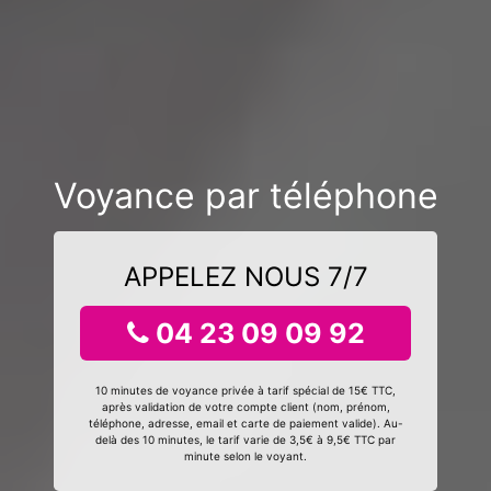
Voyance par téléphone
APPELEZ NOUS 7/7
04 23 09 09 92
10 minutes de voyance privée à tarif spécial de 15€ TTC,
après validation de votre compte client (nom, prénom,
téléphone, adresse, email et carte de paiement valide). Au-
delà des 10 minutes, le tarif varie de 3,5€ à 9,5€ TTC par
minute selon le voyant.