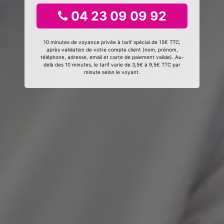
04 23 09 09 92
10 minutes de voyance privée à tarif spécial de 15€ TTC,
après validation de votre compte client (nom, prénom,
téléphone, adresse, email et carte de paiement valide). Au-
delà des 10 minutes, le tarif varie de 3,5€ à 9,5€ TTC par
minute selon le voyant.