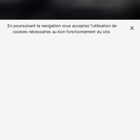
×
En poursuivant la navigation vous acceptez l'utilisation de
cookies nécessaires au bon fonctionnement du site.
Consultation avec une voyante
astrologue à Haubourdin (59320)
Par l’entremise de la voyance, vous pouvez de nos
jours découvrir les faits marquants de votre passé qui
vous étaient dissimulés. Loin d’être restrictive, elle
vous permet également de sonder les évènements
actuels et futurs de votre existence. Cet avantage
qu’elle procure fait qu’un nombre en perpétuelle
croissance de personne se tourne vers cette pratique.
Toutefois, à l’instar de tous les domaines florissants,
dénicher la voyante idéale devient du fait de la
prolifération des voyantes véreuses un sacré casse-
tête. Les arts divinatoires n’étant pas à la portée de