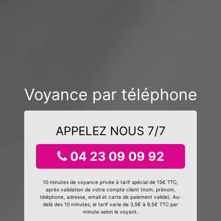
Voyance par téléphone
APPELEZ NOUS 7/7
04 23 09 09 92
10 minutes de voyance privée à tarif spécial de 15€ TTC,
après validation de votre compte client (nom, prénom,
téléphone, adresse, email et carte de paiement valide). Au-
delà des 10 minutes, le tarif varie de 3,5€ à 9,5€ TTC par
minute selon le voyant.