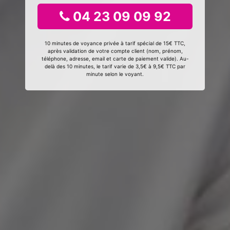
04 23 09 09 92
10 minutes de voyance privée à tarif spécial de 15€ TTC,
après validation de votre compte client (nom, prénom,
téléphone, adresse, email et carte de paiement valide). Au-
delà des 10 minutes, le tarif varie de 3,5€ à 9,5€ TTC par
minute selon le voyant.