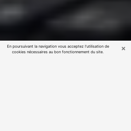
×
En poursuivant la navigation vous acceptez l'utilisation de
cookies nécessaires au bon fonctionnement du site.
Consultation avec une voyante
astrologue à Marcq-en-Baroeul
(59700)
Par l’entremise de la voyance, vous pouvez de nos
jours découvrir les faits marquants de votre passé qui
vous étaient dissimulés. Loin d’être restrictive, elle
vous permet également de sonder les évènements
actuels et futurs de votre existence. Cet avantage
qu’elle procure fait qu’un nombre en perpétuelle
croissance de personne se tourne vers cette pratique.