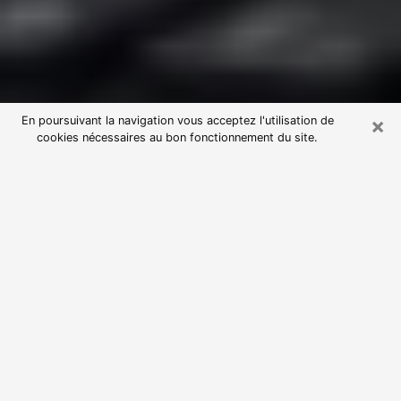
×
En poursuivant la navigation vous acceptez l'utilisation de
cookies nécessaires au bon fonctionnement du site.
Consultation avec une voyante
astrologue à Mons-en-Baroeul
(59370)
Par l’entremise de la voyance, vous pouvez de nos
jours découvrir les faits marquants de votre passé qui
vous étaient dissimulés. Loin d’être restrictive, elle
vous permet également de sonder les évènements
actuels et futurs de votre existence. Cet avantage
qu’elle procure fait qu’un nombre en perpétuelle
croissance de personne se tourne vers cette pratique.
Toutefois, à l’instar de tous les domaines florissants,