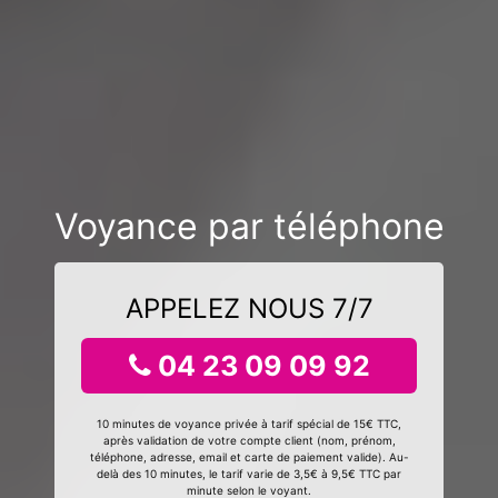
Voyance par téléphone
APPELEZ NOUS 7/7
04 23 09 09 92
10 minutes de voyance privée à tarif spécial de 15€ TTC,
après validation de votre compte client (nom, prénom,
téléphone, adresse, email et carte de paiement valide). Au-
delà des 10 minutes, le tarif varie de 3,5€ à 9,5€ TTC par
minute selon le voyant.