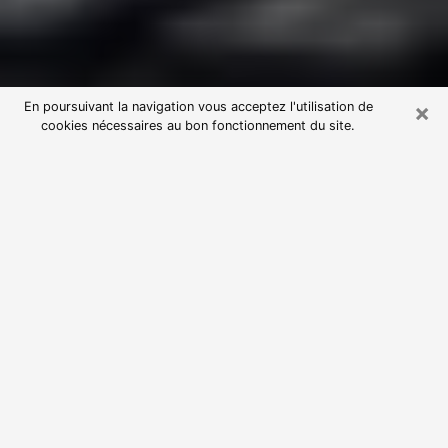
×
En poursuivant la navigation vous acceptez l'utilisation de
cookies nécessaires au bon fonctionnement du site.
Consultation avec une voyante
astrologue à Valenciennes (59300)
Par l’entremise de la voyance, vous pouvez de nos
jours découvrir les faits marquants de votre passé qui
vous étaient dissimulés. Loin d’être restrictive, elle
vous permet également de sonder les évènements
actuels et futurs de votre existence. Cet avantage
qu’elle procure fait qu’un nombre en perpétuelle
croissance de personne se tourne vers cette pratique.
Toutefois, à l’instar de tous les domaines florissants,
dénicher la voyante idéale devient du fait de la
prolifération des voyantes véreuses un sacré casse-