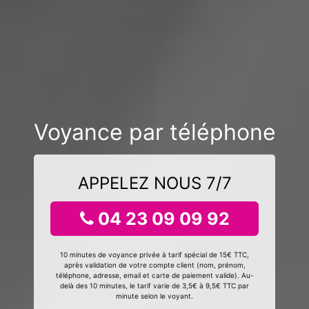
Voyance par téléphone
APPELEZ NOUS 7/7
04 23 09 09 92
10 minutes de voyance privée à tarif spécial de 15€ TTC,
après validation de votre compte client (nom, prénom,
téléphone, adresse, email et carte de paiement valide). Au-
delà des 10 minutes, le tarif varie de 3,5€ à 9,5€ TTC par
minute selon le voyant.