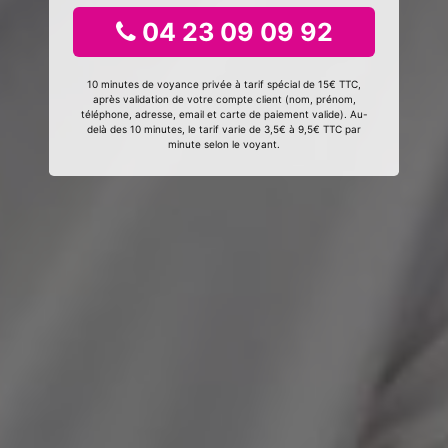
04 23 09 09 92
10 minutes de voyance privée à tarif spécial de 15€ TTC,
après validation de votre compte client (nom, prénom,
téléphone, adresse, email et carte de paiement valide). Au-
delà des 10 minutes, le tarif varie de 3,5€ à 9,5€ TTC par
minute selon le voyant.