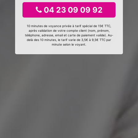
04 23 09 09 92
10 minutes de voyance privée à tarif spécial de 15€ TTC,
après validation de votre compte client (nom, prénom,
téléphone, adresse, email et carte de paiement valide). Au-
delà des 10 minutes, le tarif varie de 3,5€ à 9,5€ TTC par
minute selon le voyant.