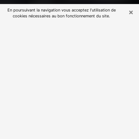
×
En poursuivant la navigation vous acceptez l'utilisation de
cookies nécessaires au bon fonctionnement du site.
Consultation avec une voyante
astrologue à Anse (69480)
Par l’entremise de la voyance, vous pouvez de nos
jours découvrir les faits marquants de votre passé qui
vous étaient dissimulés. Loin d’être restrictive, elle
vous permet également de sonder les évènements
actuels et futurs de votre existence. Cet avantage
qu’elle procure fait qu’un nombre en perpétuelle
croissance de personne se tourne vers cette pratique.
Toutefois, à l’instar de tous les domaines florissants,
dénicher la voyante idéale devient du fait de la
prolifération des voyantes véreuses un sacré casse-
tête. Les arts divinatoires n’étant pas à la portée de
tous, il serait bien avisé de se tourner vers une
voyante sérieuse capable de ressortir aisément les