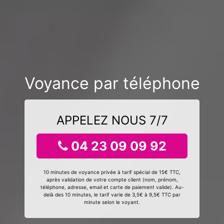
Voyance par téléphone
APPELEZ NOUS 7/7
04 23 09 09 92
10 minutes de voyance privée à tarif spécial de 15€ TTC,
après validation de votre compte client (nom, prénom,
téléphone, adresse, email et carte de paiement valide). Au-
delà des 10 minutes, le tarif varie de 3,5€ à 9,5€ TTC par
minute selon le voyant.