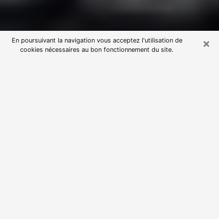
×
En poursuivant la navigation vous acceptez l'utilisation de
cookies nécessaires au bon fonctionnement du site.
Consultation avec une voyante
astrologue à Chassieu (69680)
Par l’entremise de la voyance, vous pouvez de nos
jours découvrir les faits marquants de votre passé qui
vous étaient dissimulés. Loin d’être restrictive, elle
vous permet également de sonder les évènements
actuels et futurs de votre existence. Cet avantage
qu’elle procure fait qu’un nombre en perpétuelle
croissance de personne se tourne vers cette pratique.
Toutefois, à l’instar de tous les domaines florissants,
dénicher la voyante idéale devient du fait de la
prolifération des voyantes véreuses un sacré casse-
tête. Les arts divinatoires n’étant pas à la portée de