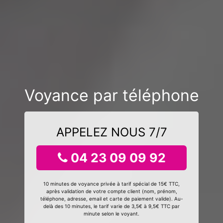
Voyance par téléphone
APPELEZ NOUS 7/7
04 23 09 09 92
10 minutes de voyance privée à tarif spécial de 15€ TTC,
après validation de votre compte client (nom, prénom,
téléphone, adresse, email et carte de paiement valide). Au-
delà des 10 minutes, le tarif varie de 3,5€ à 9,5€ TTC par
minute selon le voyant.