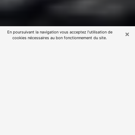
×
En poursuivant la navigation vous acceptez l'utilisation de
cookies nécessaires au bon fonctionnement du site.
Consultation avec une voyante
astrologue à Francheville (69340)
Par l’entremise de la voyance, vous pouvez de nos
jours découvrir les faits marquants de votre passé qui
vous étaient dissimulés. Loin d’être restrictive, elle
vous permet également de sonder les évènements
actuels et futurs de votre existence. Cet avantage
qu’elle procure fait qu’un nombre en perpétuelle
croissance de personne se tourne vers cette pratique.
Toutefois, à l’instar de tous les domaines florissants,
dénicher la voyante idéale devient du fait de la
prolifération des voyantes véreuses un sacré casse-