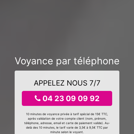
Voyance par téléphone
APPELEZ NOUS 7/7
04 23 09 09 92
10 minutes de voyance privée à tarif spécial de 15€ TTC,
après validation de votre compte client (nom, prénom,
téléphone, adresse, email et carte de paiement valide). Au-
delà des 10 minutes, le tarif varie de 3,5€ à 9,5€ TTC par
minute selon le voyant.