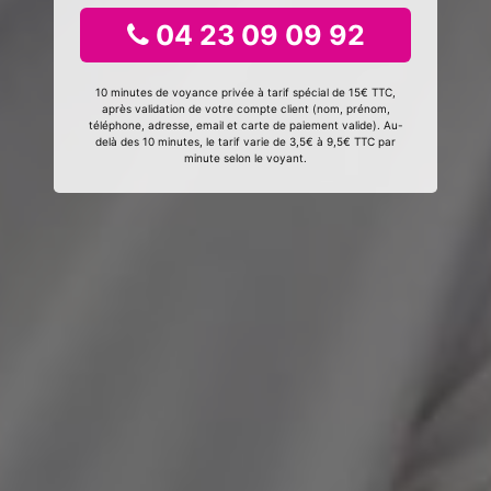
04 23 09 09 92
10 minutes de voyance privée à tarif spécial de 15€ TTC,
après validation de votre compte client (nom, prénom,
téléphone, adresse, email et carte de paiement valide). Au-
delà des 10 minutes, le tarif varie de 3,5€ à 9,5€ TTC par
minute selon le voyant.