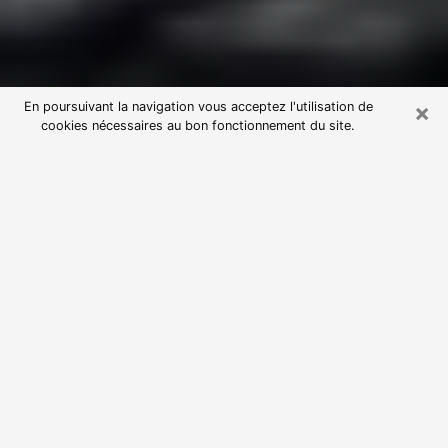
×
En poursuivant la navigation vous acceptez l'utilisation de
cookies nécessaires au bon fonctionnement du site.
Consultation avec une voyante
astrologue à La Mulatière (69350)
Par l’entremise de la voyance, vous pouvez de nos
jours découvrir les faits marquants de votre passé qui
vous étaient dissimulés. Loin d’être restrictive, elle
vous permet également de sonder les évènements
actuels et futurs de votre existence. Cet avantage
qu’elle procure fait qu’un nombre en perpétuelle
croissance de personne se tourne vers cette pratique.
Toutefois, à l’instar de tous les domaines florissants,
dénicher la voyante idéale devient du fait de la
prolifération des voyantes véreuses un sacré casse-