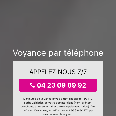
Voyance par téléphone
APPELEZ NOUS 7/7
04 23 09 09 92
10 minutes de voyance privée à tarif spécial de 15€ TTC,
après validation de votre compte client (nom, prénom,
téléphone, adresse, email et carte de paiement valide). Au-
delà des 10 minutes, le tarif varie de 3,5€ à 9,5€ TTC par
minute selon le voyant.