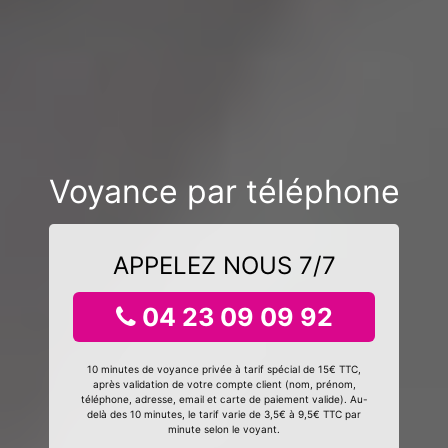
Voyance par téléphone
APPELEZ NOUS 7/7
04 23 09 09 92
10 minutes de voyance privée à tarif spécial de 15€ TTC,
après validation de votre compte client (nom, prénom,
téléphone, adresse, email et carte de paiement valide). Au-
delà des 10 minutes, le tarif varie de 3,5€ à 9,5€ TTC par
minute selon le voyant.