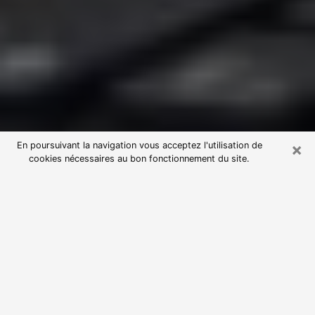
×
En poursuivant la navigation vous acceptez l'utilisation de
cookies nécessaires au bon fonctionnement du site.
Consultation avec une voyante
astrologue à Saint-Symphorien-
d'Ozon (69360)
Par l’entremise de la voyance, vous pouvez de nos
jours découvrir les faits marquants de votre passé qui
vous étaient dissimulés. Loin d’être restrictive, elle
vous permet également de sonder les évènements
actuels et futurs de votre existence. Cet avantage