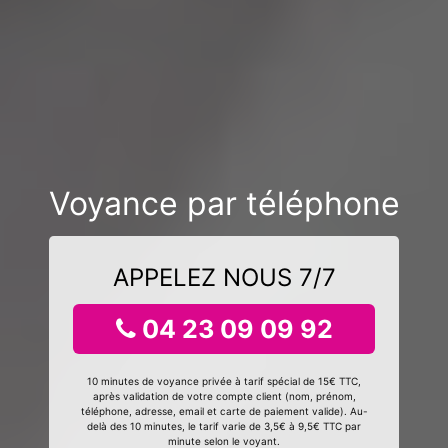
Voyance par téléphone
APPELEZ NOUS 7/7
04 23 09 09 92
10 minutes de voyance privée à tarif spécial de 15€ TTC,
après validation de votre compte client (nom, prénom,
téléphone, adresse, email et carte de paiement valide). Au-
delà des 10 minutes, le tarif varie de 3,5€ à 9,5€ TTC par
minute selon le voyant.