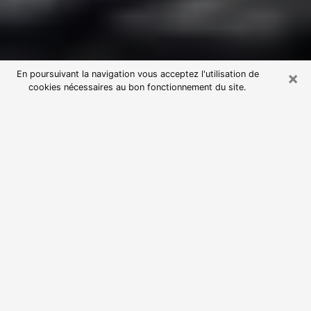
×
En poursuivant la navigation vous acceptez l'utilisation de
cookies nécessaires au bon fonctionnement du site.
Consultation avec une voyante
astrologue à Vaulx-en-Velin (69120)
Par l’entremise de la voyance, vous pouvez de nos
jours découvrir les faits marquants de votre passé qui
vous étaient dissimulés. Loin d’être restrictive, elle
vous permet également de sonder les évènements
actuels et futurs de votre existence. Cet avantage
qu’elle procure fait qu’un nombre en perpétuelle
croissance de personne se tourne vers cette pratique.
Toutefois, à l’instar de tous les domaines florissants,
dénicher la voyante idéale devient du fait de la
prolifération des voyantes véreuses un sacré casse-