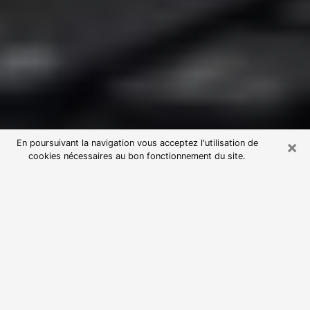
×
En poursuivant la navigation vous acceptez l'utilisation de
cookies nécessaires au bon fonctionnement du site.
Consultation avec une voyante
astrologue à Champagne-sur-Seine
(77430)
Par l’entremise de la voyance, vous pouvez de nos
jours découvrir les faits marquants de votre passé qui
vous étaient dissimulés. Loin d’être restrictive, elle
vous permet également de sonder les évènements
actuels et futurs de votre existence. Cet avantage