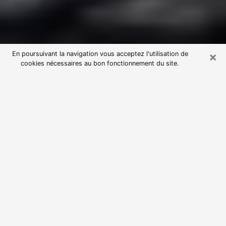
×
En poursuivant la navigation vous acceptez l'utilisation de
cookies nécessaires au bon fonctionnement du site.
Consultation avec une voyante
astrologue à Coulommiers (77120)
Par l’entremise de la voyance, vous pouvez de nos
jours découvrir les faits marquants de votre passé qui
vous étaient dissimulés. Loin d’être restrictive, elle
vous permet également de sonder les évènements
actuels et futurs de votre existence. Cet avantage
qu’elle procure fait qu’un nombre en perpétuelle
croissance de personne se tourne vers cette pratique.
Toutefois, à l’instar de tous les domaines florissants,
dénicher la voyante idéale devient du fait de la
prolifération des voyantes véreuses un sacré casse-