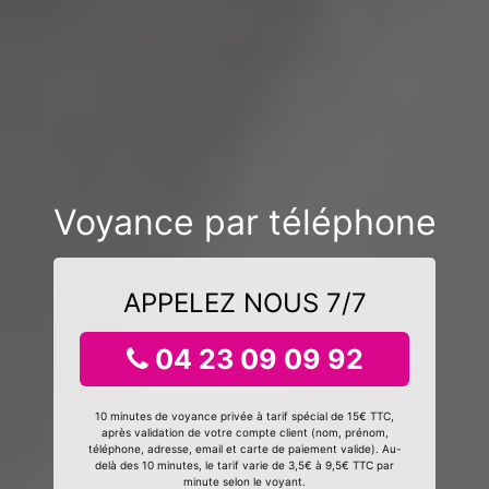
Voyance par téléphone
APPELEZ NOUS 7/7
04 23 09 09 92
10 minutes de voyance privée à tarif spécial de 15€ TTC,
après validation de votre compte client (nom, prénom,
téléphone, adresse, email et carte de paiement valide). Au-
delà des 10 minutes, le tarif varie de 3,5€ à 9,5€ TTC par
minute selon le voyant.