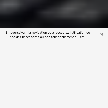
×
En poursuivant la navigation vous acceptez l'utilisation de
cookies nécessaires au bon fonctionnement du site.
Consultation avec une voyante
astrologue à Lagny-sur-Marne
(77400)
Par l’entremise de la voyance, vous pouvez de nos
jours découvrir les faits marquants de votre passé qui
vous étaient dissimulés. Loin d’être restrictive, elle
vous permet également de sonder les évènements
actuels et futurs de votre existence. Cet avantage
qu’elle procure fait qu’un nombre en perpétuelle
croissance de personne se tourne vers cette pratique.
Toutefois, à l’instar de tous les domaines florissants,