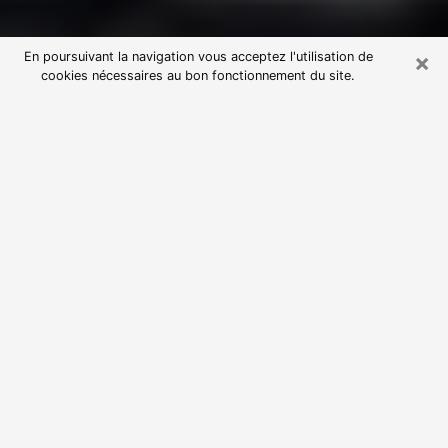
×
En poursuivant la navigation vous acceptez l'utilisation de
cookies nécessaires au bon fonctionnement du site.
Consultation avec une voyante
astrologue à Nandy (77176)
Par l’entremise de la voyance, vous pouvez de nos
jours découvrir les faits marquants de votre passé qui
vous étaient dissimulés. Loin d’être restrictive, elle
vous permet également de sonder les évènements
actuels et futurs de votre existence. Cet avantage
qu’elle procure fait qu’un nombre en perpétuelle
croissance de personne se tourne vers cette pratique.
Toutefois, à l’instar de tous les domaines florissants,
dénicher la voyante idéale devient du fait de la
prolifération des voyantes véreuses un sacré casse-
tête. Les arts divinatoires n’étant pas à la portée de
tous, il serait bien avisé de se tourner vers une