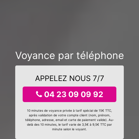
Voyance par téléphone
APPELEZ NOUS 7/7
04 23 09 09 92
10 minutes de voyance privée à tarif spécial de 15€ TTC,
après validation de votre compte client (nom, prénom,
téléphone, adresse, email et carte de paiement valide). Au-
delà des 10 minutes, le tarif varie de 3,5€ à 9,5€ TTC par
minute selon le voyant.