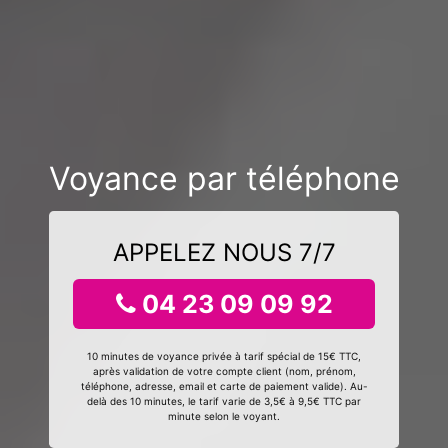
Voyance par téléphone
APPELEZ NOUS 7/7
04 23 09 09 92
10 minutes de voyance privée à tarif spécial de 15€ TTC,
après validation de votre compte client (nom, prénom,
téléphone, adresse, email et carte de paiement valide). Au-
delà des 10 minutes, le tarif varie de 3,5€ à 9,5€ TTC par
minute selon le voyant.