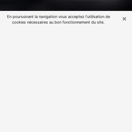
×
En poursuivant la navigation vous acceptez l'utilisation de
cookies nécessaires au bon fonctionnement du site.
Consultation avec une voyante
astrologue à Nangis (77370)
Par l’entremise de la voyance, vous pouvez de nos
jours découvrir les faits marquants de votre passé qui
vous étaient dissimulés. Loin d’être restrictive, elle
vous permet également de sonder les évènements
actuels et futurs de votre existence. Cet avantage
qu’elle procure fait qu’un nombre en perpétuelle
croissance de personne se tourne vers cette pratique.
Toutefois, à l’instar de tous les domaines florissants,
dénicher la voyante idéale devient du fait de la
prolifération des voyantes véreuses un sacré casse-
tête. Les arts divinatoires n’étant pas à la portée de
tous, il serait bien avisé de se tourner vers une