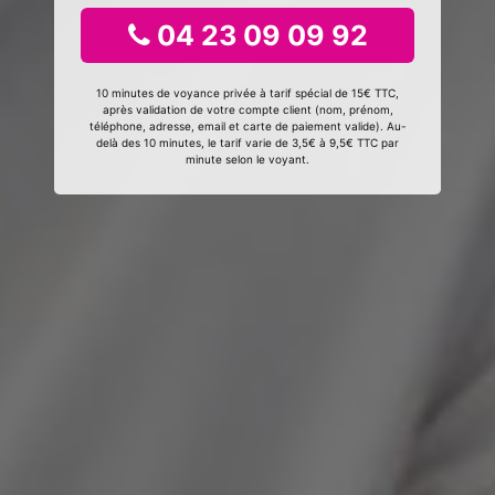
04 23 09 09 92
10 minutes de voyance privée à tarif spécial de 15€ TTC,
après validation de votre compte client (nom, prénom,
téléphone, adresse, email et carte de paiement valide). Au-
delà des 10 minutes, le tarif varie de 3,5€ à 9,5€ TTC par
minute selon le voyant.