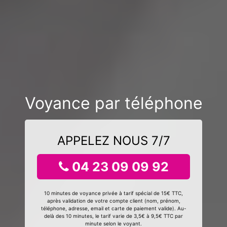
Voyance par téléphone
APPELEZ NOUS 7/7
04 23 09 09 92
10 minutes de voyance privée à tarif spécial de 15€ TTC,
après validation de votre compte client (nom, prénom,
téléphone, adresse, email et carte de paiement valide). Au-
delà des 10 minutes, le tarif varie de 3,5€ à 9,5€ TTC par
minute selon le voyant.