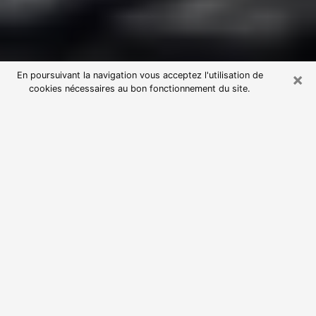
×
En poursuivant la navigation vous acceptez l'utilisation de
cookies nécessaires au bon fonctionnement du site.
Consultation avec une voyante
astrologue à Vaux-le-Pénil (77000)
Par l’entremise de la voyance, vous pouvez de nos
jours découvrir les faits marquants de votre passé qui
vous étaient dissimulés. Loin d’être restrictive, elle
vous permet également de sonder les évènements
actuels et futurs de votre existence. Cet avantage
qu’elle procure fait qu’un nombre en perpétuelle
croissance de personne se tourne vers cette pratique.
Toutefois, à l’instar de tous les domaines florissants,
dénicher la voyante idéale devient du fait de la
prolifération des voyantes véreuses un sacré casse-