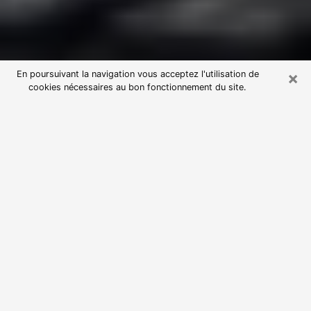
×
En poursuivant la navigation vous acceptez l'utilisation de
cookies nécessaires au bon fonctionnement du site.
Consultation avec une voyante
astrologue au Blanc-Mesnil (93150)
Par l’entremise de la voyance, vous pouvez de nos
jours découvrir les faits marquants de votre passé qui
vous étaient dissimulés. Loin d’être restrictive, elle
vous permet également de sonder les évènements
actuels et futurs de votre existence. Cet avantage
qu’elle procure fait qu’un nombre en perpétuelle
croissance de personne se tourne vers cette pratique.
Toutefois, à l’instar de tous les domaines florissants,
dénicher la voyante idéale devient du fait de la
prolifération des voyantes véreuses un sacré casse-