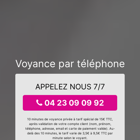
Voyance par téléphone
APPELEZ NOUS 7/7
04 23 09 09 92
10 minutes de voyance privée à tarif spécial de 15€ TTC,
après validation de votre compte client (nom, prénom,
téléphone, adresse, email et carte de paiement valide). Au-
delà des 10 minutes, le tarif varie de 3,5€ à 9,5€ TTC par
minute selon le voyant.