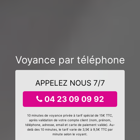
Voyance par téléphone
APPELEZ NOUS 7/7
04 23 09 09 92
10 minutes de voyance privée à tarif spécial de 15€ TTC,
après validation de votre compte client (nom, prénom,
téléphone, adresse, email et carte de paiement valide). Au-
delà des 10 minutes, le tarif varie de 3,5€ à 9,5€ TTC par
minute selon le voyant.