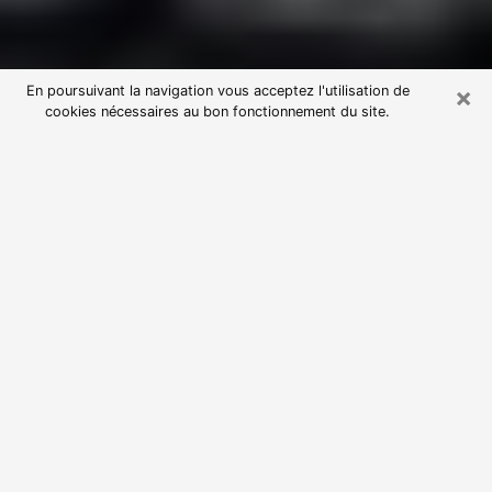
×
En poursuivant la navigation vous acceptez l'utilisation de
cookies nécessaires au bon fonctionnement du site.
Consultation avec une voyante
astrologue à Montreuil (93100)
Par l’entremise de la voyance, vous pouvez de nos
jours découvrir les faits marquants de votre passé qui
vous étaient dissimulés. Loin d’être restrictive, elle
vous permet également de sonder les évènements
actuels et futurs de votre existence. Cet avantage
qu’elle procure fait qu’un nombre en perpétuelle
croissance de personne se tourne vers cette pratique.
Toutefois, à l’instar de tous les domaines florissants,
dénicher la voyante idéale devient du fait de la
prolifération des voyantes véreuses un sacré casse-
tête. Les arts divinatoires n’étant pas à la portée de