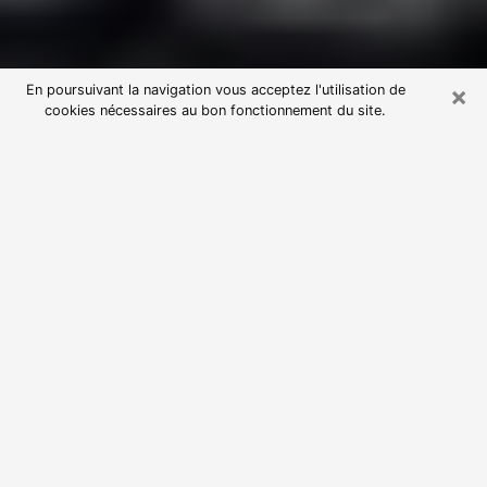
×
En poursuivant la navigation vous acceptez l'utilisation de
cookies nécessaires au bon fonctionnement du site.
Consultation avec une voyante
astrologue au Bourget (93350)
Par l’entremise de la voyance, vous pouvez de nos
jours découvrir les faits marquants de votre passé qui
vous étaient dissimulés. Loin d’être restrictive, elle
vous permet également de sonder les évènements
actuels et futurs de votre existence. Cet avantage
qu’elle procure fait qu’un nombre en perpétuelle
croissance de personne se tourne vers cette pratique.
Toutefois, à l’instar de tous les domaines florissants,
dénicher la voyante idéale devient du fait de la
prolifération des voyantes véreuses un sacré casse-
tête. Les arts divinatoires n’étant pas à la portée de