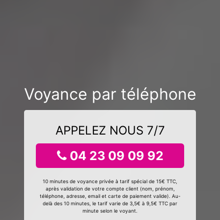
Voyance par téléphone
APPELEZ NOUS 7/7
04 23 09 09 92
10 minutes de voyance privée à tarif spécial de 15€ TTC,
après validation de votre compte client (nom, prénom,
téléphone, adresse, email et carte de paiement valide). Au-
delà des 10 minutes, le tarif varie de 3,5€ à 9,5€ TTC par
minute selon le voyant.