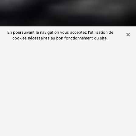
×
En poursuivant la navigation vous acceptez l'utilisation de
cookies nécessaires au bon fonctionnement du site.
Consultation avec une voyante
astrologue à Livry-Gargan (93190)
Par l’entremise de la voyance, vous pouvez de nos
jours découvrir les faits marquants de votre passé qui
vous étaient dissimulés. Loin d’être restrictive, elle
vous permet également de sonder les évènements
actuels et futurs de votre existence. Cet avantage
qu’elle procure fait qu’un nombre en perpétuelle
croissance de personne se tourne vers cette pratique.
Toutefois, à l’instar de tous les domaines florissants,
dénicher la voyante idéale devient du fait de la
prolifération des voyantes véreuses un sacré casse-