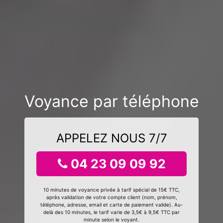
Voyance par téléphone
APPELEZ NOUS 7/7
04 23 09 09 92
10 minutes de voyance privée à tarif spécial de 15€ TTC,
après validation de votre compte client (nom, prénom,
téléphone, adresse, email et carte de paiement valide). Au-
delà des 10 minutes, le tarif varie de 3,5€ à 9,5€ TTC par
minute selon le voyant.