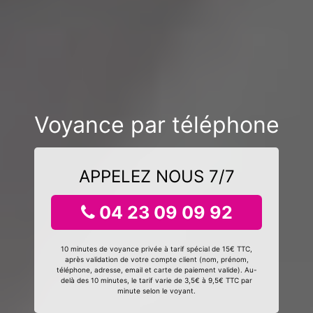
Voyance par téléphone
APPELEZ NOUS 7/7
04 23 09 09 92
10 minutes de voyance privée à tarif spécial de 15€ TTC,
après validation de votre compte client (nom, prénom,
téléphone, adresse, email et carte de paiement valide). Au-
delà des 10 minutes, le tarif varie de 3,5€ à 9,5€ TTC par
minute selon le voyant.