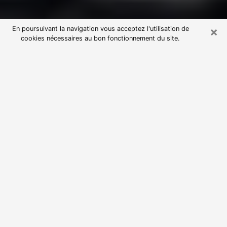
×
En poursuivant la navigation vous acceptez l'utilisation de
cookies nécessaires au bon fonctionnement du site.
Consultation avec une voyante
astrologue à Sevran (93270)
Par l’entremise de la voyance, vous pouvez de nos
jours découvrir les faits marquants de votre passé qui
vous étaient dissimulés. Loin d’être restrictive, elle
vous permet également de sonder les évènements
actuels et futurs de votre existence. Cet avantage
qu’elle procure fait qu’un nombre en perpétuelle
croissance de personne se tourne vers cette pratique.
Toutefois, à l’instar de tous les domaines florissants,
dénicher la voyante idéale devient du fait de la
prolifération des voyantes véreuses un sacré casse-
tête. Les arts divinatoires n’étant pas à la portée de
tous, il serait bien avisé de se tourner vers une