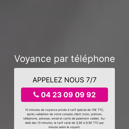
Voyance par téléphone
APPELEZ NOUS 7/7
04 23 09 09 92
10 minutes de voyance privée à tarif spécial de 15€ TTC,
après validation de votre compte client (nom, prénom,
téléphone, adresse, email et carte de paiement valide). Au-
delà des 10 minutes, le tarif varie de 3,5€ à 9,5€ TTC par
minute selon le voyant.