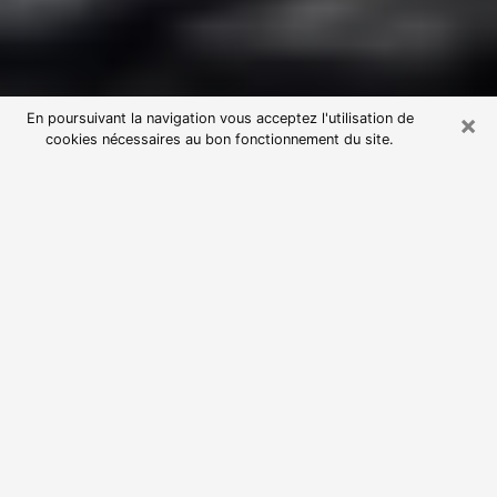
×
En poursuivant la navigation vous acceptez l'utilisation de
cookies nécessaires au bon fonctionnement du site.
Consultation avec une voyante
astrologue à Villetaneuse (93430)
Par l’entremise de la voyance, vous pouvez de nos
jours découvrir les faits marquants de votre passé qui
vous étaient dissimulés. Loin d’être restrictive, elle
vous permet également de sonder les évènements
actuels et futurs de votre existence. Cet avantage
qu’elle procure fait qu’un nombre en perpétuelle
croissance de personne se tourne vers cette pratique.
Toutefois, à l’instar de tous les domaines florissants,
dénicher la voyante idéale devient du fait de la
prolifération des voyantes véreuses un sacré casse-