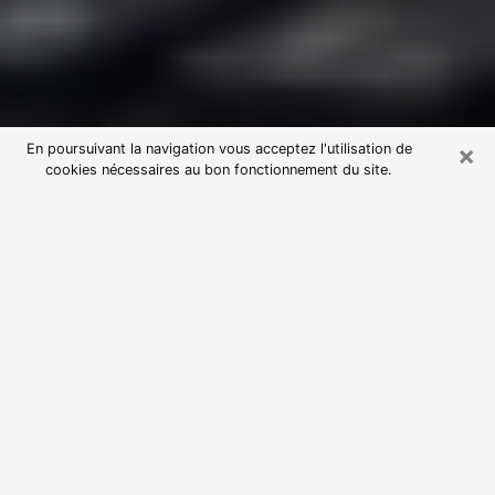
×
En poursuivant la navigation vous acceptez l'utilisation de
cookies nécessaires au bon fonctionnement du site.
Consultation avec une voyante
astrologue à Ablon-sur-Seine
(94480)
Par l’entremise de la voyance, vous pouvez de nos
jours découvrir les faits marquants de votre passé qui
vous étaient dissimulés. Loin d’être restrictive, elle
vous permet également de sonder les évènements
actuels et futurs de votre existence. Cet avantage
qu’elle procure fait qu’un nombre en perpétuelle
croissance de personne se tourne vers cette pratique.
Toutefois, à l’instar de tous les domaines florissants,