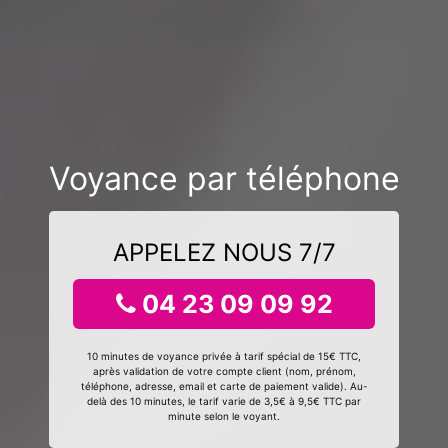
Voyance par téléphone
APPELEZ NOUS 7/7
04 23 09 09 92
10 minutes de voyance privée à tarif spécial de 15€ TTC,
après validation de votre compte client (nom, prénom,
téléphone, adresse, email et carte de paiement valide). Au-
delà des 10 minutes, le tarif varie de 3,5€ à 9,5€ TTC par
minute selon le voyant.