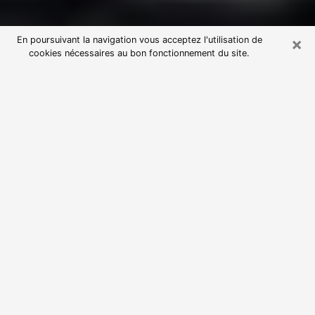
×
En poursuivant la navigation vous acceptez l'utilisation de
cookies nécessaires au bon fonctionnement du site.
Consultation avec une voyante
astrologue à Arcueil (94110)
Par l’entremise de la voyance, vous pouvez de nos
jours découvrir les faits marquants de votre passé qui
vous étaient dissimulés. Loin d’être restrictive, elle
vous permet également de sonder les évènements
actuels et futurs de votre existence. Cet avantage
qu’elle procure fait qu’un nombre en perpétuelle
croissance de personne se tourne vers cette pratique.
Toutefois, à l’instar de tous les domaines florissants,
dénicher la voyante idéale devient du fait de la
prolifération des voyantes véreuses un sacré casse-
tête. Les arts divinatoires n’étant pas à la portée de
tous, il serait bien avisé de se tourner vers une