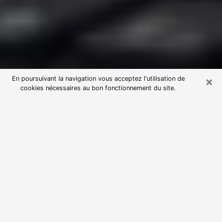
×
En poursuivant la navigation vous acceptez l'utilisation de
cookies nécessaires au bon fonctionnement du site.
Consultation avec une voyante
astrologue à Boissy-Saint-Léger
(94470)
Par l’entremise de la voyance, vous pouvez de nos
jours découvrir les faits marquants de votre passé qui
vous étaient dissimulés. Loin d’être restrictive, elle
vous permet également de sonder les évènements
actuels et futurs de votre existence. Cet avantage
qu’elle procure fait qu’un nombre en perpétuelle
croissance de personne se tourne vers cette pratique.