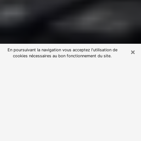
×
En poursuivant la navigation vous acceptez l'utilisation de
cookies nécessaires au bon fonctionnement du site.
Consultation avec une voyante
astrologue à Bonneuil-sur-Marne
(94380)
Par l’entremise de la voyance, vous pouvez de nos
jours découvrir les faits marquants de votre passé qui
vous étaient dissimulés. Loin d’être restrictive, elle
vous permet également de sonder les évènements
actuels et futurs de votre existence. Cet avantage
qu’elle procure fait qu’un nombre en perpétuelle
croissance de personne se tourne vers cette pratique.