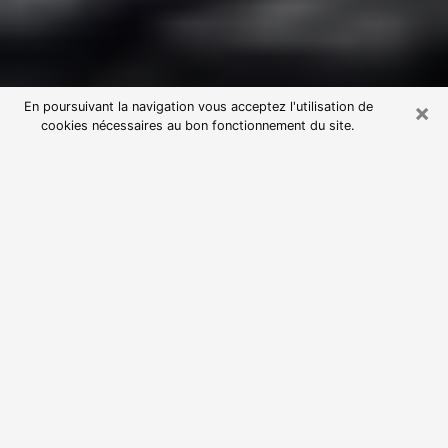
×
En poursuivant la navigation vous acceptez l'utilisation de
cookies nécessaires au bon fonctionnement du site.
Consultation avec une voyante
astrologue à Choisy-le-Roi (94600)
Par l’entremise de la voyance, vous pouvez de nos
jours découvrir les faits marquants de votre passé qui
vous étaient dissimulés. Loin d’être restrictive, elle
vous permet également de sonder les évènements
actuels et futurs de votre existence. Cet avantage
qu’elle procure fait qu’un nombre en perpétuelle
croissance de personne se tourne vers cette pratique.
Toutefois, à l’instar de tous les domaines florissants,
dénicher la voyante idéale devient du fait de la
prolifération des voyantes véreuses un sacré casse-