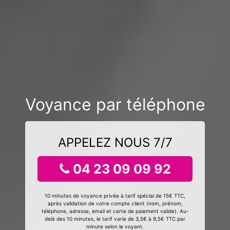
Voyance par téléphone
APPELEZ NOUS 7/7
04 23 09 09 92
10 minutes de voyance privée à tarif spécial de 15€ TTC,
après validation de votre compte client (nom, prénom,
téléphone, adresse, email et carte de paiement valide). Au-
delà des 10 minutes, le tarif varie de 3,5€ à 9,5€ TTC par
minute selon le voyant.