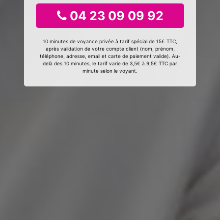
04 23 09 09 92
10 minutes de voyance privée à tarif spécial de 15€ TTC,
après validation de votre compte client (nom, prénom,
téléphone, adresse, email et carte de paiement valide). Au-
delà des 10 minutes, le tarif varie de 3,5€ à 9,5€ TTC par
minute selon le voyant.