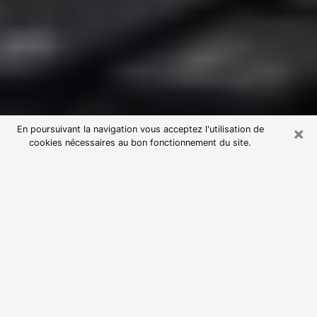
×
En poursuivant la navigation vous acceptez l'utilisation de
cookies nécessaires au bon fonctionnement du site.
Consultation avec une voyante
astrologue à Thaon-les-Vosges
(88150)
Par l’entremise de la voyance, vous pouvez de nos
jours découvrir les faits marquants de votre passé qui
vous étaient dissimulés. Loin d’être restrictive, elle
vous permet également de sonder les évènements
actuels et futurs de votre existence. Cet avantage
qu’elle procure fait qu’un nombre en perpétuelle