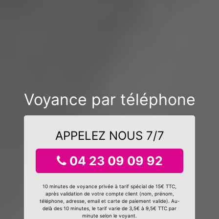
Voyance par téléphone
APPELEZ NOUS 7/7
04 23 09 09 92
10 minutes de voyance privée à tarif spécial de 15€ TTC,
après validation de votre compte client (nom, prénom,
téléphone, adresse, email et carte de paiement valide). Au-
delà des 10 minutes, le tarif varie de 3,5€ à 9,5€ TTC par
minute selon le voyant.