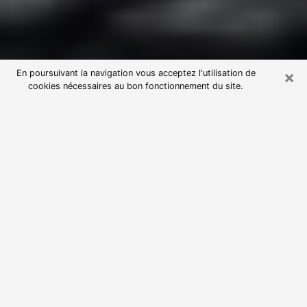
×
En poursuivant la navigation vous acceptez l'utilisation de
cookies nécessaires au bon fonctionnement du site.
Consultation avec une voyante
astrologue à Castelnaudary (11400)
Par l’entremise de la voyance, vous pouvez de nos
jours découvrir les faits marquants de votre passé qui
vous étaient dissimulés. Loin d’être restrictive, elle
vous permet également de sonder les évènements
actuels et futurs de votre existence. Cet avantage
qu’elle procure fait qu’un nombre en perpétuelle
croissance de personne se tourne vers cette pratique.
Toutefois, à l’instar de tous les domaines florissants,
dénicher la voyante idéale devient du fait de la
prolifération des voyantes véreuses un sacré casse-