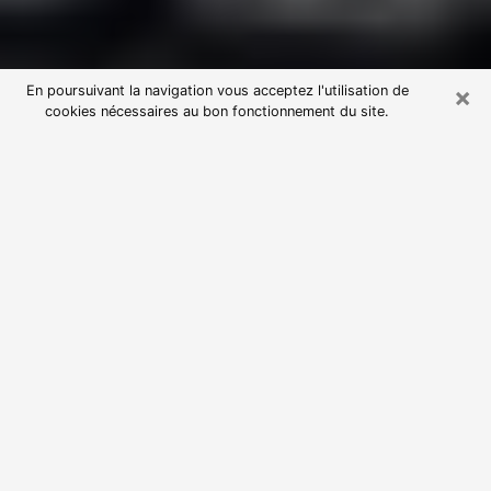
×
En poursuivant la navigation vous acceptez l'utilisation de
cookies nécessaires au bon fonctionnement du site.
Consultation avec une voyante
astrologue à Narbonne (11100)
Par l’entremise de la voyance, vous pouvez de nos
jours découvrir les faits marquants de votre passé qui
vous étaient dissimulés. Loin d’être restrictive, elle
vous permet également de sonder les évènements
actuels et futurs de votre existence. Cet avantage
qu’elle procure fait qu’un nombre en perpétuelle
croissance de personne se tourne vers cette pratique.
Toutefois, à l’instar de tous les domaines florissants,
dénicher la voyante idéale devient du fait de la
prolifération des voyantes véreuses un sacré casse-
tête. Les arts divinatoires n’étant pas à la portée de