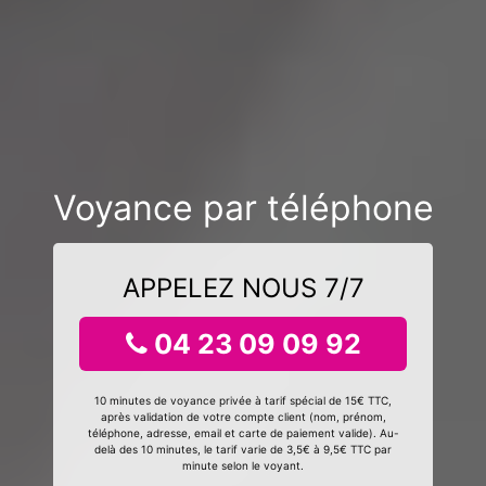
Voyance par téléphone
APPELEZ NOUS 7/7
04 23 09 09 92
10 minutes de voyance privée à tarif spécial de 15€ TTC,
après validation de votre compte client (nom, prénom,
téléphone, adresse, email et carte de paiement valide). Au-
delà des 10 minutes, le tarif varie de 3,5€ à 9,5€ TTC par
minute selon le voyant.