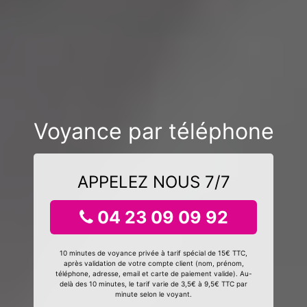
Voyance par téléphone
APPELEZ NOUS 7/7
04 23 09 09 92
10 minutes de voyance privée à tarif spécial de 15€ TTC,
après validation de votre compte client (nom, prénom,
téléphone, adresse, email et carte de paiement valide). Au-
delà des 10 minutes, le tarif varie de 3,5€ à 9,5€ TTC par
minute selon le voyant.