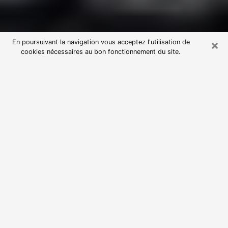
×
En poursuivant la navigation vous acceptez l'utilisation de
cookies nécessaires au bon fonctionnement du site.
Consultation avec une voyante
astrologue à Coursan (11110)
Par l’entremise de la voyance, vous pouvez de nos
jours découvrir les faits marquants de votre passé qui
vous étaient dissimulés. Loin d’être restrictive, elle
vous permet également de sonder les évènements
actuels et futurs de votre existence. Cet avantage
qu’elle procure fait qu’un nombre en perpétuelle
croissance de personne se tourne vers cette pratique.
Toutefois, à l’instar de tous les domaines florissants,
dénicher la voyante idéale devient du fait de la
prolifération des voyantes véreuses un sacré casse-
tête. Les arts divinatoires n’étant pas à la portée de