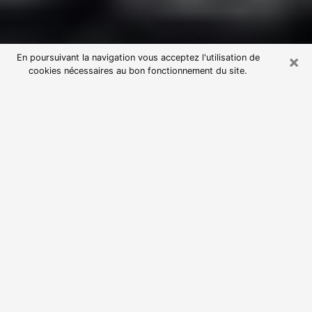
×
En poursuivant la navigation vous acceptez l'utilisation de
cookies nécessaires au bon fonctionnement du site.
Consultation avec une voyante
astrologue à Chartres (28000)
Par l’entremise de la voyance, vous pouvez de nos
jours découvrir les faits marquants de votre passé qui
vous étaient dissimulés. Loin d’être restrictive, elle
vous permet également de sonder les évènements
actuels et futurs de votre existence. Cet avantage
qu’elle procure fait qu’un nombre en perpétuelle
croissance de personne se tourne vers cette pratique.
Toutefois, à l’instar de tous les domaines florissants,
dénicher la voyante idéale devient du fait de la
prolifération des voyantes véreuses un sacré casse-
tête. Les arts divinatoires n’étant pas à la portée de