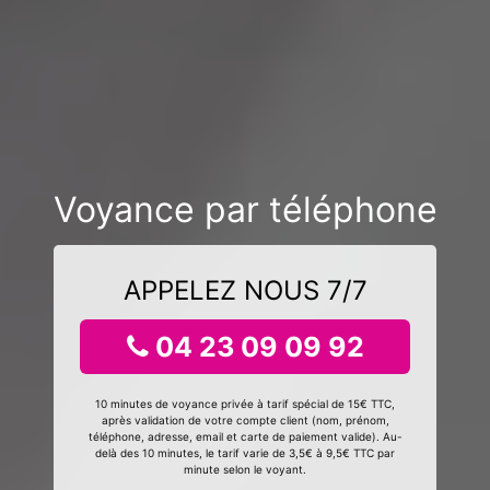
Voyance par téléphone
APPELEZ NOUS 7/7
04 23 09 09 92
10 minutes de voyance privée à tarif spécial de 15€ TTC,
après validation de votre compte client (nom, prénom,
téléphone, adresse, email et carte de paiement valide). Au-
delà des 10 minutes, le tarif varie de 3,5€ à 9,5€ TTC par
minute selon le voyant.