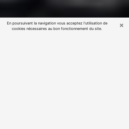
×
En poursuivant la navigation vous acceptez l'utilisation de
cookies nécessaires au bon fonctionnement du site.
Consultation avec une voyante
astrologue à Annecy (74000)
Par l’entremise de la voyance, vous pouvez de nos
jours découvrir les faits marquants de votre passé qui
vous étaient dissimulés. Loin d’être restrictive, elle
vous permet également de sonder les évènements
actuels et futurs de votre existence. Cet avantage
qu’elle procure fait qu’un nombre en perpétuelle
croissance de personne se tourne vers cette pratique.
Toutefois, à l’instar de tous les domaines florissants,
dénicher la voyante idéale devient du fait de la
prolifération des voyantes véreuses un sacré casse-
tête. Les arts divinatoires n’étant pas à la portée de