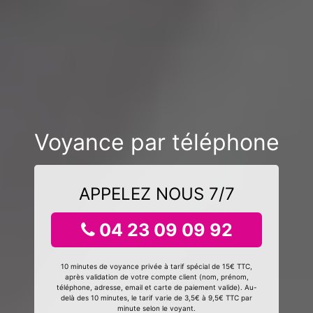
Voyance par téléphone
APPELEZ NOUS 7/7
04 23 09 09 92
10 minutes de voyance privée à tarif spécial de 15€ TTC,
après validation de votre compte client (nom, prénom,
téléphone, adresse, email et carte de paiement valide). Au-
delà des 10 minutes, le tarif varie de 3,5€ à 9,5€ TTC par
minute selon le voyant.