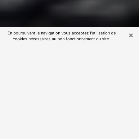
×
En poursuivant la navigation vous acceptez l'utilisation de
cookies nécessaires au bon fonctionnement du site.
Consultation avec une voyante
astrologue à Meythet (74960)
Par l’entremise de la voyance, vous pouvez de nos
jours découvrir les faits marquants de votre passé qui
vous étaient dissimulés. Loin d’être restrictive, elle
vous permet également de sonder les évènements
actuels et futurs de votre existence. Cet avantage
qu’elle procure fait qu’un nombre en perpétuelle
croissance de personne se tourne vers cette pratique.
Toutefois, à l’instar de tous les domaines florissants,
dénicher la voyante idéale devient du fait de la
prolifération des voyantes véreuses un sacré casse-